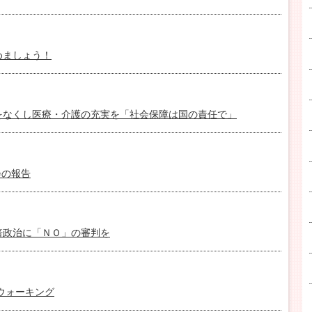
めましょう！
をなくし医療・介護の充実を「社会保障は国の責任で」
会の報告
倍政治に「ＮＯ」の審判を
ウォーキング