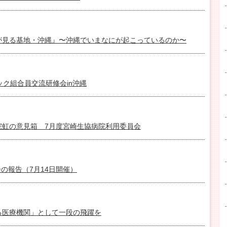
が見る基地・沖縄』〜沖縄でいまなにが起こっているのか〜
ック組合員交流研修会in沖縄
院虹の意見箱 7月度宮崎生協病院利用委員会
会の報告（7月14日開催）
る医療機関」として一段の飛躍を