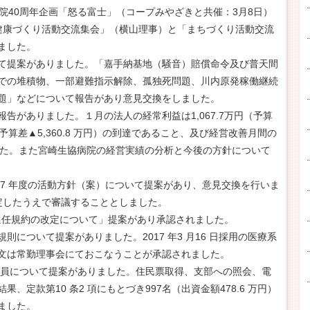
院40周年企画「怒る富士」（コープみやざきと共催：3月8日）
「健康づくり活動交流集会」（横山理事）と「まちづくり活動交流
ました。
て提案がありました。「嘉手納基地（騒音）賠償命令及び普天間
での堆積物、一部避難指示解除、孤独死問題、川内原発稼働継続
題」などについて報告があり意見交換をしました。
告がありました。１月の法人の経常利益は1,067.7万円（予算
円（予算差▲5,360.8 万円）の到達であること、及び経営改善月間の
ました。また宮崎生協病院の経営実績の分析と今後の方針について
017 年度の活動方針（案）について提案があり、意見交換を行いま
定したうえで審議することとしました。
員選任規約の改定について」提案があり承認されました。
について提案がありました。2017 年3 月16 日採用の医療系
文は常勤理事会にておこなうことが承認されました。
組合員について提案がありました。住民票取得、支部への照会、電
定款第10 条2 項にもとづき997名（出資金額478.6 万円）
ました。