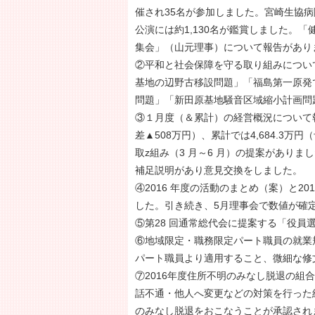
催され35名が参加しました。宮崎生協病
公演には約1,130名が鑑賞しました。
集会」（山元理事）について報告があり
②平和と社会保障を守る取り組みについ
基地の辺野古移設問題」「福島第一原発
問題」「新田原基地騒音区域縮小計画問
③１月度（＆累計）の経営概況について報
差▲508万円）、累計では4,684.3万
取z組み（3 月～6 月）の提案があり
補足説明があり意見交換をしました。
④2016 年度の活動のまとめ（案）と2
した。引き続き、5月理事会で数値が確
⑤第28 回通常総代会に提案する「役
⑥地域限定・職務限定パート職員の就業規則
パート職員より適用すること、微細な修
⑦2016年度住所不明のみなし脱退の
話不通・他人へ変更などの対策を行った結果、
のみなし脱退をおこなうことが承認され