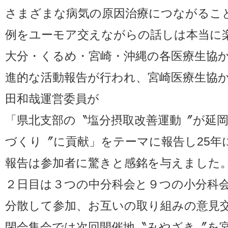
さまざまな病気の原因治療につながるこ
例をユーモア交えながらの話しは本当に
大分・くるめ・宮崎・沖縄の各医療生協
進的な活動報告が行われ、宮崎医療生協
田和哉運営委員が
「県北支部の〝塩分摂取改善運動〞が延
づくり〞に貢献」をテーマに報告し25年
報告は参加者に驚きと感銘を与えました
２日目は３つの中分科会と９つの小分科
分散して参加、お互いの取り組みの意見
閉会集会では次回開催地〝みやざき〞を