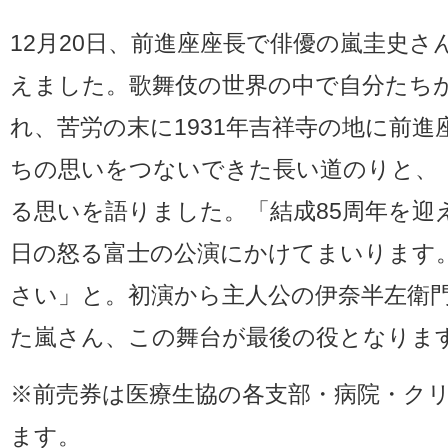
12月20日、前進座座長で俳優の嵐圭史さ
えました。歌舞伎の世界の中で自分たち
れ、苦労の末に1931年吉祥寺の地に前
ちの思いをつないできた長い道のりと、
る思いを語りました。「結成85周年を迎
日の怒る富士の公演にかけてまいります
さい」と。初演から主人公の伊奈半左衛
た嵐さん、この舞台が最後の役となります
※前売券は医療生協の各支部・病院・ク
ます。