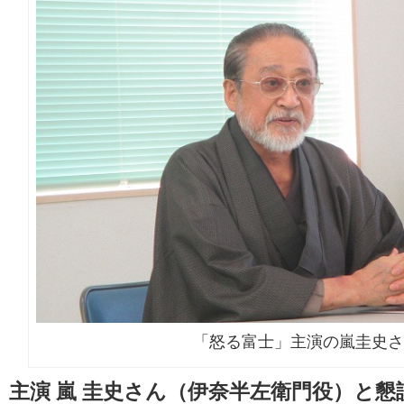
「怒る富士」主演の嵐圭史さ
主演 嵐 圭史さん（伊奈半左衛門役）と懇