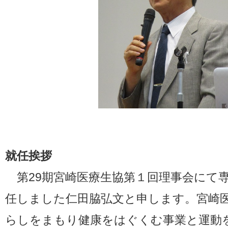
就任挨拶
第29期宮崎医療生協第１回理事会にて
任しました仁田脇弘文と申します。宮崎
らしをまもり健康をはぐくむ事業と運動