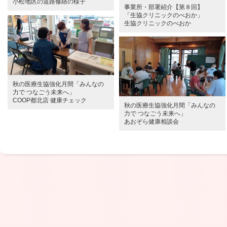
小松地区の道路修繕の様子
事業所・部署紹介【第８回】
「生協クリニックのべおか」
生協クリニックのべおか
秋の医療生協強化月間「みんなの
力で つなごう未来へ」
COOP都北店 健康チェック
秋の医療生協強化月間「みんなの
力で つなごう未来へ」
あおぞら健康相談会