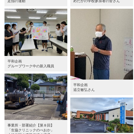
足指の運動
めだかの学校参加者の皆さん
平和企画
グループワーク中の新入職員
平和企画
追立敏弘さん
事業所・部署紹介【第８回】
「生協クリニックのべおか」