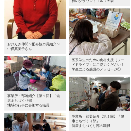
秋のグラウンドゴルフ大会
おげんき仲間〜配布協力員紹介〜
中俣真美子さん
医系学生のための食材支援（フー
ドドライブ）にご協力ください！
学生による感謝のメッセージ①
事業所・部署紹介【第１回】「健
康まちづくり部」
地域の行事に参加する職員
事業所・部署紹介【第１回】「健
康まちづくり部」
健康まちづくり部の職員