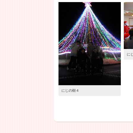
にし
にじの樹４