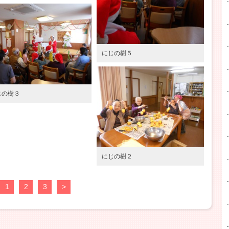
にじの樹５
゙の樹３
にじの樹２
1
2
3
>