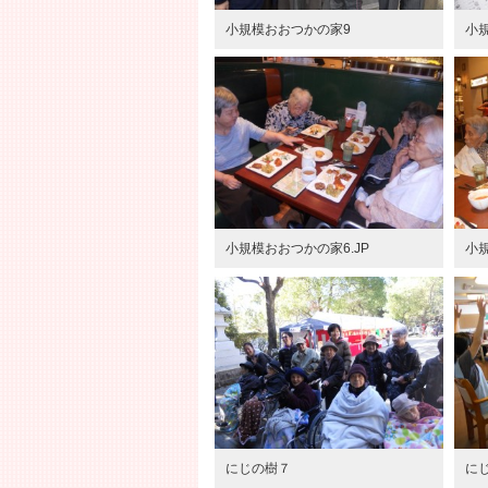
小規模おおつかの家9
小
小規模おおつかの家6.JP
小
にじの樹７
にし