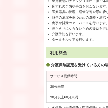
全身状態のチェック（血圧・脈・体
床ずれの予防や手当をおこないます
医療器具の管理（経管栄養や尿の管
身体の清潔を保つための洗髪・清拭
食事や排泄のアドバイスを行います
寝たきりにならないための援助を行
介護予防を行います。
ターミナルケアを行います。
利用料金
介護保険認定を受けている方の
サービス提供時間
30分未満
30分以上60分未満
各保険（介護保険・医療保険）の自