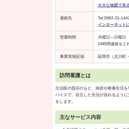
大きな地図で見
連絡先
Tel.0982-31-14
インターネット
営業時間
月曜日～日曜日 8
24時間連絡を
事業実地区域
延岡市（北川町
訪問看護とは
主治医の指示のもと、病状や療養生活を
バイスで、自立した生活が送れるように
をします。
主なサービス内容