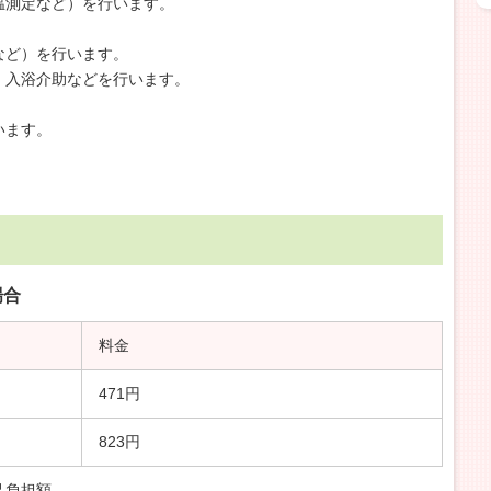
温測定など）を行います。
。
など）を行います。
・入浴介助などを行います。
。
います。
場合
料金
471円
823円
己負担額