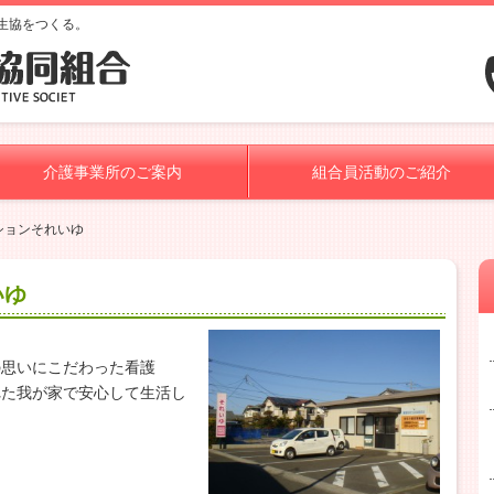
生協をつくる。
介護事業所のご案内
組合員活動のご紹介
ションそれいゆ
いゆ
の思いにこだわった看護
れた我が家で安心して生活し